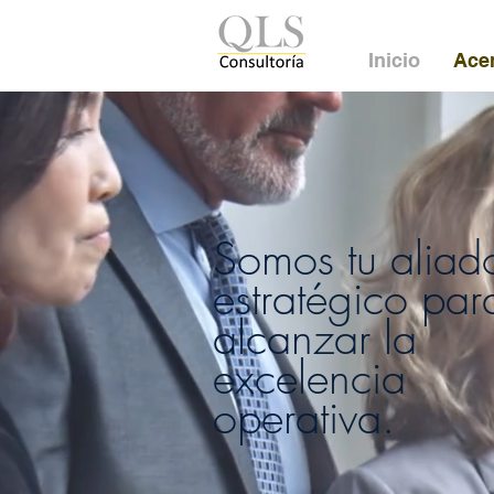
Inicio
Ace
Somos tu aliad
estratégico par
alcanzar la
excelencia
operativa.​