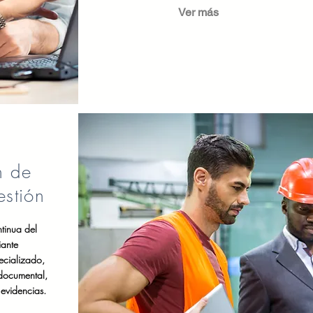
Ver más
n de
estión
tinua del
iante
cializado,
 documental,
evidencias.