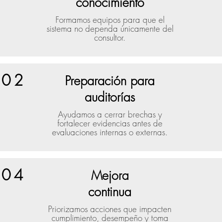
conocimiento
Formamos equipos para que el
sistema no dependa únicamente del
consultor.
02
Preparación para
auditorías
Ayudamos a cerrar brechas y
fortalecer evidencias antes de
evaluaciones internas o externas.
04
Mejora
continua
Priorizamos acciones que impacten
cumplimiento, desempeño y toma