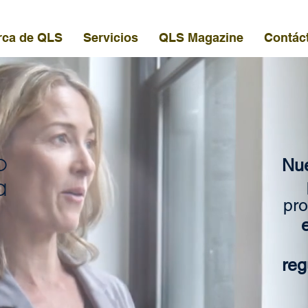
rca de QLS
Servicios
QLS Magazine
Contác
o
Nue
a
pr
reg