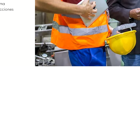
ema
cciones