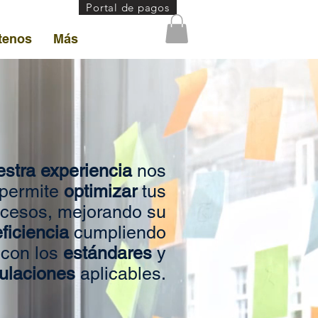
Portal de pagos
tenos
Más
stra experiencia
nos
permite
optimizar
tus
ocesos, mejorando su
eficiencia
cumpliendo
con los
estándares
y
ulaciones
aplicables.