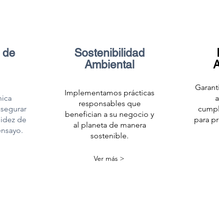
 de
Sostenibilidad
Ambiental
A
Garant
Implementamos prácticas
nica
a
responsables que
asegurar
cumpl
benefician a su negocio y
lidez de
para pr
al planeta de manera
ensayo.
sostenible.
Ver más >