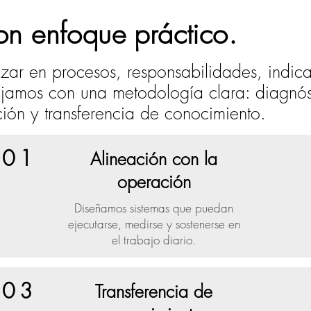
on enfoque práctico.
rizar en procesos, responsabilidades, indic
ajamos con una metodología clara: diagnóst
ción y transferencia de conocimiento.
01
Alineación con la
operación
Diseñamos sistemas que puedan
ejecutarse, medirse y sostenerse en
el trabajo diario.
03
Transferencia de