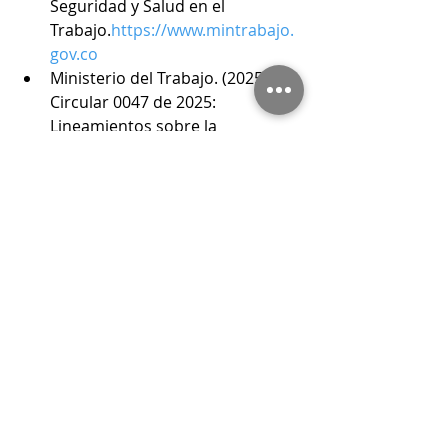
Seguridad y Salud en el 
Trabajo.
https://www.mintrabajo.
gov.co
Ministerio del Trabajo. (2025). 
Circular 0047 de 2025: 
Lineamientos sobre la 
capacitación virtual gratuita en 
Seguridad y Salud en el 
Trabajo.
https://www.mintrabajo.
gov.co
Ministerio del Trabajo. (2026). 
Sistema General de Riesgos 
Laborales – Módulo de 
Estándares Mínimos SG-
SST.
https://sgrl.mintrabajo.gov.c
o
Referencias – Ambiente