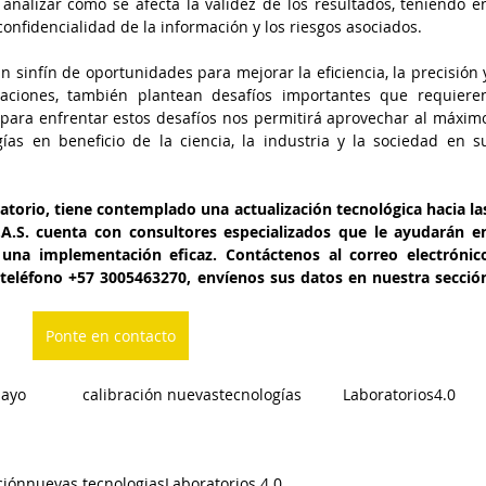
analizar cómo se afecta la validez de los resultados, teniendo en
confidencialidad de la información y los riesgos asociados.  
un sinfín de oportunidades para mejorar la eficiencia, la precisión y
raciones, también plantean desafíos importantes que requieren
 para enfrentar estos desafíos nos permitirá aprovechar al máximo
ías en beneficio de la ciencia, la industria y la sociedad en su
ratorio, tiene contemplado una actualización tecnológica hacia las
.A.S. cuenta con consultores especializados que le ayudarán en
 teléfono +57 3005463270, envíenos sus datos en nuestra sección
Ponte en contacto
ISO 17025		 Laboratoriosdeensayo		 calibración nuevastecnologías	 Laboratorios4.0 
ción
nuevas tecnologias
Laboratorios 4.0