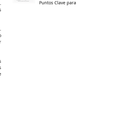
Puntos Clave para
 
tus Equipos
Permítanme compartir con ustedes algunos de los desafíos más destacados que enfrentamos en los 
 
 
 
 
 
 