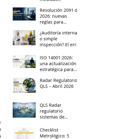
preventivas
Resolución 2091 de
durante las
2026: nuevas
inspecciones
reglas para
laborales en
investigar
Colombia
¿Auditoría interna
incidentes y
o simple
accidentes
inspección? El error
mayores en
que podría
instalaciones
comprometer tu
clasificadas
ISO 14001:2026:
acreditación
una actualización
ISO/IEC 17025
estratégica para
organizaciones que
Radar Regulatorio
quieren gestionar
QLS – Abril 2026
mejor su
desempeño
ambiental
QLS Radar
regulatorio
sistemas de
 
gestión - Marzo
2026
 
Checklist
 
Metrológico: 5