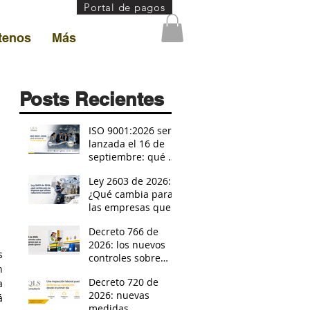
Portal de pagos
tenos
Más
Posts Recientes
ISO 9001:2026 será
lanzada el 16 de
septiembre: qué se
sabe y cómo
Ley 2603 de 2026:
prepararse para la
¿Qué cambia para
transición
las empresas que
utilizan radiaciones
Decreto 766 de
ionizantes?
2026: los nuevos
 
controles sobre
 
residuos peligrosos
Decreto 720 de
 
que su empresa no
2026: nuevas
puede ignora
 
medidas