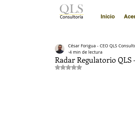
Inicio
Ace
César Forigua - CEO QLS Consult
4 min de lectura
Radar Regulatorio QLS –
Obtuvo NaN de 5 estrellas.