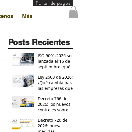
Portal de pagos
tenos
Más
Posts Recientes
ISO 9001:2026 será
lanzada el 16 de
septiembre: qué se
sabe y cómo
Ley 2603 de 2026:
prepararse para la
¿Qué cambia para
transición
las empresas que
utilizan radiaciones
Decreto 766 de
ionizantes?
2026: los nuevos
controles sobre
residuos peligrosos
Decreto 720 de
que su empresa no
2026: nuevas
puede ignora
medidas