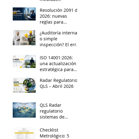
preventivas
Resolución 2091 de
durante las
2026: nuevas
inspecciones
reglas para
laborales en
investigar
Colombia
¿Auditoría interna
incidentes y
o simple
accidentes
inspección? El error
mayores en
que podría
instalaciones
comprometer tu
clasificadas
ISO 14001:2026:
acreditación
una actualización
ISO/IEC 17025
estratégica para
organizaciones que
Radar Regulatorio
quieren gestionar
QLS – Abril 2026
mejor su
desempeño
ambiental
QLS Radar
regulatorio
sistemas de
gestión - Marzo
2026
Checklist
Metrológico: 5