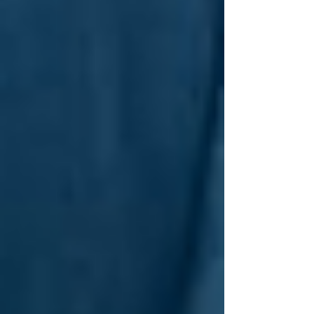
norma más clara, más actual y mejor conectada
con los retos ambientales que hoy afectan la
operación, la reputación, la financiación y la
sostenibilidad del negocio. Desde una
perspectiva empresarial, la actualización llega
en u