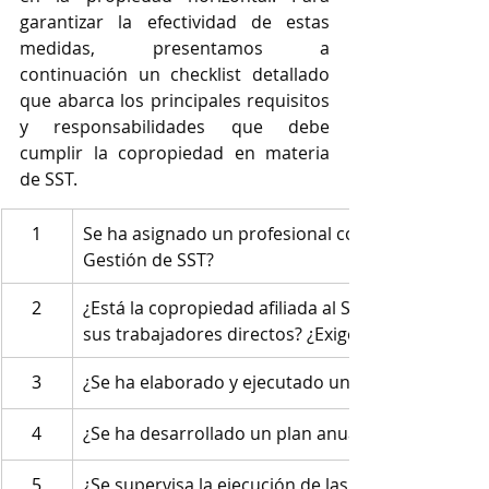
garantizar la efectividad de estas 
medidas, presentamos a 
continuación un checklist detallado 
que abarca los principales requisitos 
y responsabilidades que debe 
cumplir la copropiedad en materia 
de SST. 
1
Se ha asignado un profesional con licencia vigent
Gestión de SST? 
2
¿Está la copropiedad afiliada al Sistema de Seguri
sus trabajadores directos? ¿Exige lo mismo a sus 
3
¿Se ha elaborado y ejecutado un plan de capacita
4
¿Se ha desarrollado un plan anual de trabajo?
5
¿Se supervisa la ejecución de las evaluaciones m