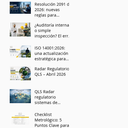
Resolución 2091 de
durante las
2026: nuevas
inspecciones
reglas para
laborales en
investigar
Colombia
¿Auditoría interna
incidentes y
o simple
accidentes
inspección? El error
mayores en
que podría
instalaciones
comprometer tu
clasificadas
ISO 14001:2026:
acreditación
una actualización
ISO/IEC 17025
estratégica para
organizaciones que
Radar Regulatorio
quieren gestionar
QLS – Abril 2026
mejor su
desempeño
ambiental
QLS Radar
regulatorio
sistemas de
gestión - Marzo
2026
Checklist
Metrológico: 5
Puntos Clave para