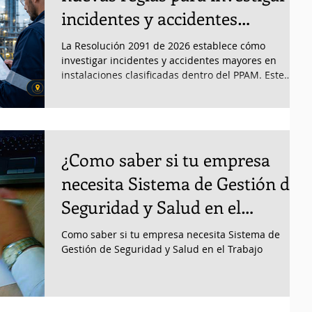
incidentes y accidentes
mayores en instalaciones
La Resolución 2091 de 2026 establece cómo
clasificadas
investigar incidentes y accidentes mayores en
instalaciones clasificadas dentro del PPAM. Este
blog explica qué organizaciones pueden estar
sujetas a la norma, quiénes deben participar en la
investigación, qué principios deben aplicarse y
cómo convertir los hallazgos en acciones correctivas
y preventivas que fortalezcan el SGSPAM, la
¿Como saber si tu empresa
seguridad de procesos y la prevención de eventos
de alto impacto.
necesita Sistema de Gestión de
Seguridad y Salud en el
Trabajo?
Como saber si tu empresa necesita Sistema de
Gestión de Seguridad y Salud en el Trabajo