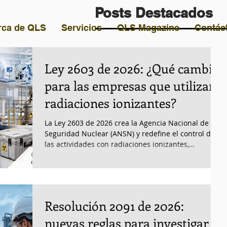
Posts Destacados
rca de QLS
Servicios
QLS Magazine
Contác
Ley 2603 de 2026: ¿Qué cambia
para las empresas que utilizan
radiaciones ionizantes?
La Ley 2603 de 2026 crea la Agencia Nacional de
Seguridad Nuclear (ANSN) y redefine el control de
las actividades con radiaciones ionizantes,
materiales nucleares y radiactivos en Colombia. El
blog explica su alcance, sectores afectados,
autorizaciones, inspecciones, protección radiológica,
transporte, gestión de desechos y sanciones,
además de las acciones que deben adelantar las
Resolución 2091 de 2026:
organizaciones para prepararse y fortalecer su
cumplimiento
nuevas reglas para investigar