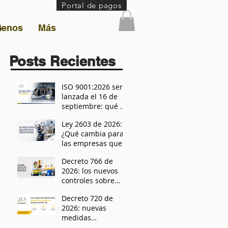
Portal de pagos
tenos
Más
Posts Recientes
ISO 9001:2026 será
lanzada el 16 de
septiembre: qué se
sabe y cómo
Ley 2603 de 2026:
prepararse para la
¿Qué cambia para
transición
las empresas que
utilizan radiaciones
Decreto 766 de
ionizantes?
2026: los nuevos
controles sobre
residuos peligrosos
Decreto 720 de
que su empresa no
2026: nuevas
puede ignora
medidas
preventivas